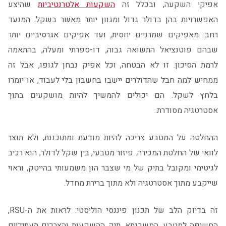
אפיקי השקעה, ובכלל זה
השקעות אלטרנטיביות
שהיצע
האפשרויות בהן בדולר גדול ומגוון יותר מאשר בשקל. המנעד
רחב: מאפיקים שמרניים יחסית, ועד אפיקים אגרסיביים יותר
שבהם פוטנציאל התשואה גבוה, דו-ספרתי ומעלה, בהתאמה
לרמת הסיכון. זו לא הבטחה, וכל אפיק נבחן לגופו, אבל זה
ממחיש למה חבל שהדולרים יישבו בחשבון בלי לעבוד, או יומרו
בלחץ לשקל. הם יכולים להמשיך להיות מושקעים בתוך
אסטרטגיה מסודרת.
ההחלטה על המטבע צריכה להיות מודעת ומתוכננת, ולא תוצר
לוואי של החלטת המכירה. פיזור מטבעי, בין שקל לדולר, הוא רכיב
לגיטימי ומקובל בתיק של מי שצבר הון משמעותי בהייטק, וראוי
שייקבע מתוך אסטרטגיה ולא מתוך ברירת מחדל.
זה בדיוק הלב של תכנון פיננסי הוליסטי: לראות את ה-RSU,
החשיפה למטבע, המשכנתא, תיק ההשקעות והצרכים העתידיים