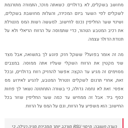
מחושב בשקלים, לא בדולרים. כשאתה מוכר, התמורה מתורגמת
לשקלים לפי השער ביום המכירה, והעלות מחושבת בשקלים,
ושינוי שער החליפין נכנס לחישוב. למעשה רשות המס מנטרלת
את רכיב המטבע הטהור, כדי שתמוסה על הרווח הריאלי ולא על
תנודת הדולר עצמה.
מה זה אומר בפועל? ששקל חזק פוגע לך בתשואה, אבל מצד
שני מקטין את הרווח השקלי שעליו אתה ממוסה. במצבים
מסוימים זה מגיע עד הקצה: אפשר להחזיק רווח בדולרים, ובכל
זאת, אחרי תרגום לשקלים ונטרול המטבע, להגיע לאירוע מס
אפסי. זאת לא נחמה גדולה, כי בשורה התחתונה נשאר לך פחות
כסף ביד. אבל זה ממחיש עד כמה שער החליפין שזור בכל
החישוב: הוא משפיע על הרווח, וגם על המס על הרווח.
הערה חשובה: מיסוי RSU מורכב יותר ממכירת מניה רגילה, כי