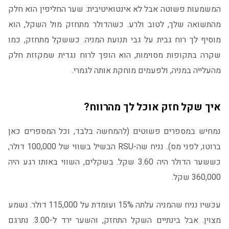
המשמעות פשוטה אבל לא אינטואיטיבית: שער החליפין הוא חלק
מהתשואה שלך, לטוב ולרע. כשהדולר מתחזק מול השקל, הוא
מוסיף לך רוח גבית על גבי תנועת המניה. כששקל מתחזק, כמו
שקרה בתקופות מסוימות, הוא הופך לרוח נגדית שמקזזת חלק
מהעלייה במניה, ולפעמים מוחקת אותה לגמרי.
איך שקל חזק אוכל לך מהרווח?
נמחיש במספרים פשוטים (להמחשה בלבד, וכל המספרים כאן
ברוטו, לפני מס). נניח שה-RSU הבשיל בשווי של 100,000 דולר,
כששער הדולר היה 3.60 שקל. בשקלים, השווי באותו רגע היה
360,000 שקל.
עכשיו נניח שהמניה עלתה 15% ועומדת על 115,000 דולר. נשמע
מצוין. אבל בינתיים השקל התחזק, והשער ירד ל-3.00. נתרגם