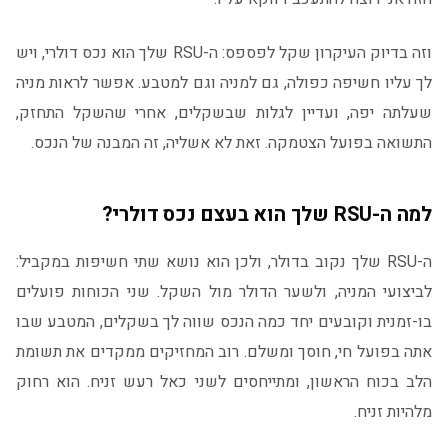
וזה בדיוק העיקרון שקל לפספס: ה-RSU שלך הוא נכס דולרי, ויש
לך עליו חשיפה כפולה, גם למניה וגם למטבע. אפשר לראות מניה
שעלתה יפה, ועדיין לגלות שבשקלים, אחרי שהשקל התחזק,
התשואה בפועל הצטמקה. זאת לא אשליה, זה המבנה של הנכס.
למה ה-RSU שלך הוא בעצם נכס דולרי?
ה-RSU שלך נקוב בדולר, ולכן הוא נושא שתי חשיפות במקביל:
לביצועי המניה, ולשער הדולר מול השקל. שני הכוחות פועלים
בו-זמנית וקובעים יחד כמה הנכס שווה לך בשקלים, המטבע שבו
אתה בפועל חי, חוסך ומשלם. רוב המחזיקים ממקדים את תשומת
הלב בכוח הראשון, ומתייחסים לשני כאל רעש זניח. הוא רחוק
מלהיות זניח.