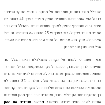
יש כלל מוכר בתחום, שמבוסס על מחקר שנקרא מחקר טריניטי.
בגדול הוא אומר שאם מושכים מתיק מפוזר בערך 4% בשנה, יש
סיכוי גבוה שהכסף יחזיק לאורך עשרות שנים. מהכלל הזה נגזר
מספר פשוט: צריך לצבור בערך פי 25 מההוצאה השנתית. זה כלל
אצבע, לא חוק. הוא מבוסס על נתוני עבר ולא מבטיח את העתיד,
אבל הוא עוגן טוב לתכנון.
וכאן חשוב לי לעצור על נקודה שמבלבלת רבים. הכלל הזה
מתייחס להון שעובד, כלומר לתיק ההשקעות הנזיל שמייצר
תשואה ושאפשר למשוך ממנו. הוא לא מתייחס לבית שאתם גרים
בו. דירה למגורים, גם אם השווי שלה עולה ב-3% בשנה, לא
מממנת את ההוצאות החודשיות שלכם. ככל שקונים בית יקר יותר,
כך מרתקים יותר הון שלא עובד, ומנתבים יותר כסף מהון שמפרנס
אתכם לעבר מוצר צריכה.
בחישוב פרישה סופרים את ההון