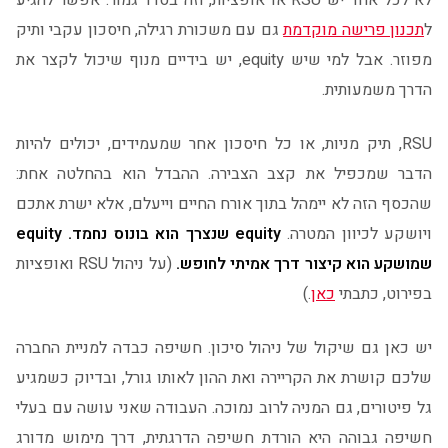
לא לכל אחד יש RSU או אופציות, וזה בסדר גמור. אפשר להגיע
ל
תכנון פרישה מוקדמת
גם עם משכורת רגילה, חיסכון עקבי ותיק
מפוזר. אבל למי שיש equity, יש בידיים מנוף שיכול לקצר את
הדרך משמעותית.
RSU, תיק מניות, או כל חיסכון אחר שמעמידים, יכולים להיות
הדבר שמכפיל את קצב הצבירה. ההבדל הוא בהחלטה אחת:
שהכסף הזה לא יימהל בתוך אורח החיים וייעלם, אלא ישרת אתכם
ויושקע לכיוון המטרה.
equity שנצרך הוא בונוס נחמד. equity
שמושקע הוא קיצור דרך אמיתי לחופש.
(על ניהול RSU ואופציות
בפירוט, כתבתי
כאן
.)
יש כאן גם שיקול של ניהול סיכון. חשיפה כבדה למניית החברה
שלכם קושרת את הקריירה ואת ההון לאותו גורל, ובדיוק כשמגיע
גל פיטורים, גם המניה לרוב נמוכה. העבודה שאני עושה עם בעלי
חשיפה גבוהה היא הורדת חשיפה הדרגתית, דרך מימוש מדורג