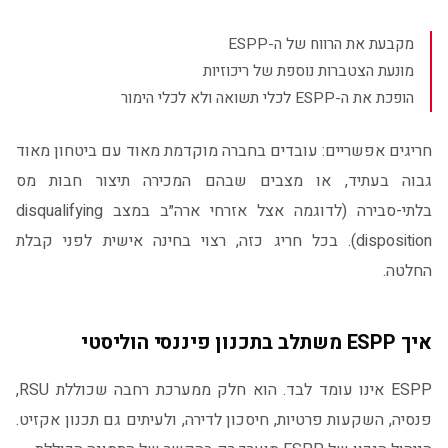
מקבעת את הרווח של ה-ESPP
מונעת הצטברות נוספת של ריכוזיות
הופכת את ה-ESPP לכלי תשואה ולא לכלי הימור
חריגים אפשריים: עובדים בחברה מוקדמת מאוד עם ביטחון מאוד
גבוה בעתיד, או מצבים שבהם המכירה תיצור חבות מס
בלתי-סבירה (לדוגמה אצל אזרחי ארה״ב במצב disqualifying
disposition). בכל חריג כזה, רצוי בחינה אישית לפני קבלת
החלטה.
איך ESPP משתלב בתכנון פיננסי הוליסטי
ESPP אינו עומד לבד. הוא חלק ממערכת רחבה שכוללת RSU,
פנסיה, השקעות פרטיות, חיסכון לדירה, ולעיתים גם תכנון אקזיט.