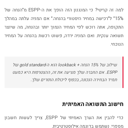
למה זה קריטי? כי המנגנון הזה הופך את ה-ESPP מ"הנחה של
15%" ל"רכישה במחיר היסטורי בהנחה." אם המניה עלתה במהלך
התקופה, אתה רוכש לפי המחיר הנמוך יותר ובהנחה, מה שיוצר
תשואה ענקית. ואם המניה ירדה, פשוט רכשת בהנחה על המחיר
הנוכחי.
שילוב של 15% הנחה + lookback הוא ה-gold standard של
ESPP. אם החברה שלך מציעה את זה, ההצטרפות היא כמעט
תמיד הבחירה הנכונה, בכפוף ליכולת התזרים שלך.
חישוב התשואה האמיתית
כדי להבין את הערך האמיתי של ESPP, צריך לעשות חשבון
מספרי. נשתמש בדוגמה אילוסטרטיבית.