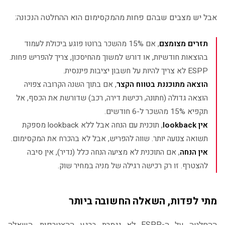
אבל יש מצבים שבהם פחות מהמקסימום הוא ההחלטה הנכונה:
תזרים מצומצם
, אם 15% מהשכר ברוטו פוגע ביכולת לעמוד
בהוצאות חודשיות, או דורש למשוך מהחיסכון, צריך להפריש פחות.
ESPP לא צריך להיות על חשבון יציבות פיננסית.
הוצאה מתוכננת בטווח הקצר
, אם בתוך השנה הקרובה צפויה
הוצאה גדולה (חתונה, רכישת דירה, רכב) שדורשת את הכסף, אל
תקפיא 15% מהשכר ל-6 חודשים.
אין lookback
, תוכנית עם הנחה אבל ללא lookback מספקת
תשואה צנועה יותר. שווה להפריש, אבל לא בהכרח את המקסימום.
אין הנחה
, אם התוכנית לא מציעה הנחה כלל (נדיר), אין סיבה
להצטרף. זו רק רכישה רגילה של מניה במחיר שוק.
מתי לפדות, השאלה החשובה ביותר