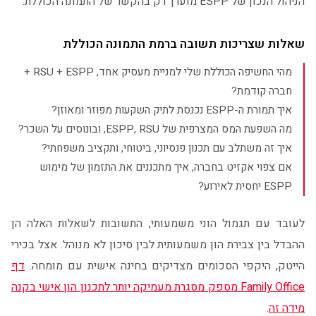
הניהול הנכון של ESPP מוערך רק בהקשר של התמונה הכוללת.
שאלות שצריכות תשובה ברמת התמונה הכוללת
מהי החשיפה הכוללת שלי למניית מעסיק אחד, RSU + ESPP +
חברה קודמת?
איך תמורת ה-ESPP נכנסת לתיק השקעות מפוזר ומאוזן?
מה השפעת המס המצרפית של ESPP, RSU, ובונוסים על השכר?
איך זה משתלב עם תכנון פנסיוני, ביטוחי, ותקציב משפחתי?
אם צפוי אקזיט בחברה, איך מתכננים את התזמון של מימוש
ESPP יחסית לאירוע?
לעובד עם תגמול הוני משמעותי, התשובות לשאלות האלה הן
ההבדל בין צבירת הון משמעותית לבין סיכון לא מנוהל. אצל בכירי
הייטק, היקפי הסכומים מצדיקים בחינה אישית עם מומחה.
דף
Family Office מספק מסגרת מעמיקה יותר לתכנון הון אישי בקנה
מידה זה
.