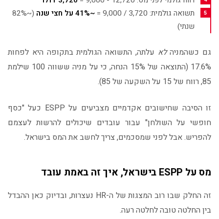
רווח גולמי לפני מס: 12,720 - 9,000 =
3,720 דולר
תשואה גולמית: 3,720 / 9,000 =
~41% על חצי שנה
(~82%
שנתי)
גם כשהמניה
לא
עלתה, התשואה הגולמית בתקופה היא לפחות
17.6% (התוצאה של 15% הנחה, כי על מניה ששווה 100 שילמת
85, רווח של 15 על השקעה של 85).
זו הסיבה שחישובים אקדמיים מצביעים על ESPP כעל "כסף
חופשי על השולחן" עבור עובדים שיכולים להרשות לעצמם
להפריש. אבל לפני שמסכמים, צריך לחשב את המס בישראל.
מס על ESPP בישראל, איך זה באמת עובד
זה החלק שבו רוב המצגות של ה-HR נעצרות, ובדיוק כאן ההבדל
בין החלטה טובה לחלטה רעה.