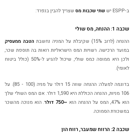
ב-ESPP יש
שתי שכבות מס
שצריך להבין בנפרד:
שכבה 1: ההנחה, מס שולי
ההנחה (לרוב 15%) שקיבלת על המניה נחשבת
הטבה ממעסיק
במועד הרכישה. רשויות המס הישראליות רואות בה תוספת שכר,
ולכן היא ממוסה כמס שולי, שיכול להגיע ל-50% (כולל ביטוח
לאומי).
בדוגמה למעלה: ההנחה שווה 15 דולר על מניה (100 - 85). על
106 מניות, ההנחה הכוללת היא 1,590 דולר. אם המס השולי שלך
הוא 47%, המס על ההנחה הוא
~750 דולר
. הוא מנוכה מהשכר
במשכורת הסמוכה.
שכבה 2: הרווח שמעבר, רווח הון