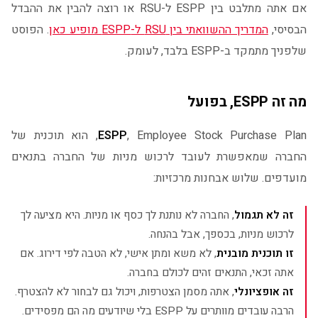
אם אתה מתלבט בין ESPP ל-RSU או רוצה להבין את ההבדל
הבסיסי,
המדריך ההשוואתי בין RSU ל-ESPP מופיע כאן
. הפוסט
שלפניך מתמקד ב-ESPP בלבד, לעומק.
מה זה ESPP, בפועל
ESPP
, Employee Stock Purchase Plan, הוא תוכנית של
החברה שמאפשרת לעובד לרכוש מניות של החברה בתנאים
מועדפים. שלוש אבחנות מרכזיות:
זה לא תגמול
, החברה לא נותנת לך כסף או מניות. היא מציעה לך
לרכוש מניות, בכספך, אבל בהנחה.
זו תוכנית מובנית
, לא משא ומתן אישי, לא הטבה לפי דירוג. אם
אתה זכאי, התנאים זהים לכולם בחברה.
זה אופציונלי
, אתה מסמן הצטרפות, ויכול גם לבחור לא להצטרף.
הרבה עובדים מוותרים על ESPP בלי שיודעים מה הם מפסידים.