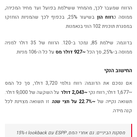
הרווח שמעבר לכך, מהמחיר ששילמת בפועל ועד מחיר המכירה,
ממוסה כ
רווח הון
בשיעור 25%, בכפוף לכך שהמניות הוחזקו
במסגרת תוכנית 102 הוני בנאמנות.
בדוגמה: שילמת 85, נמכר ב-120. הרווח של 35 דולר למניה
ממוסה ב-25%, סך הכל
~927 דולר מס
על כל ה-106 מניות.
החישוב הנקי
אם נסכם את הדוגמה: רווח גולמי 3,720 דולר, סך כל המס
~1,677 דולר, רווח נקי
~2,043 דולר
על השקעה של 9,000 דולר.
תשואה נקייה של
~22.7% על חצי שנה
. זו תשואה מצוינת לכל
קנה מידה.
מסקנת הביניים: גם אחרי המס, ESPP עם lookback ו-15%