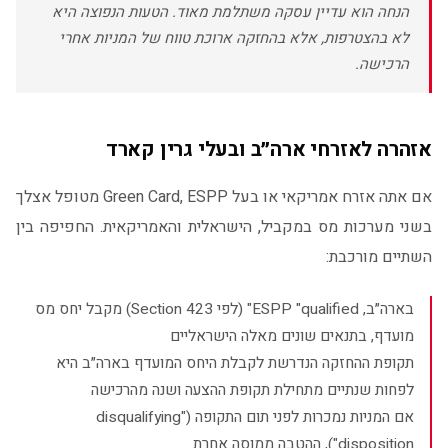
הנחה הוא עדיין עסקה משתלמת מאוד. הטעות הנפוצה היא
לא בהצטרפות, אלא בהחזקה ארוכת טווח של המניות אחרי
הרכישה.
אזהרה לאזרחי ארה״ב ובעלי גרין קארד
אם אתה אזרח אמריקאי או בעל Green Card, ESPP מטופל אצלך
בשני מערכות מס במקביל, הישראלית והאמריקאית. החפיפה בין
השתיים מורכבת:
בארה״ב, ESPP "qualified" (לפי Section 423) מקבל יחס מס
מועדף, בתנאים שונים מאלה הישראליים
תקופת ההחזקה הנדרשת לקבלת היחס המועדף בארה״ב היא
לפחות שנתיים מתחילת תקופת ההצעה ושנה מהרכישה
אם המניות נמכרות לפני תום התקופה ("disqualifying
disposition"), ההטבה ממוסה אחרת