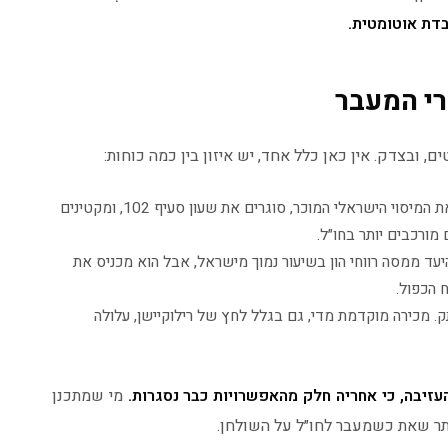
בדת אוטומטית.
רי המעבר
 ובצדק. אין כאן כלל אחד, יש איזון בין כמה כוחות:
נותן ודאות. אתם מקבעים את המיסוי הישראלי המוכר, סוגרים את שעון סעיף 102, ומקטינים
מורכבים יותר בחו״ל.
היעד ממסה רווחי הון בשיעור נמוך מישראל, אבל הוא מכניס את
 הכפול.
 מכירה מוקדמת מדי, גם בגלל לחץ של רילוקיישן, עלולה
זיבה, כי אחריה חלק מהאפשרויות כבר נסגרות.
מי שמתכנן
יתר שאת כשמעבר לחו״ל על השולחן.