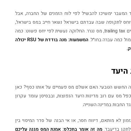
טרם הבשילו במועד המעבר ימשיכו להבשיל לפי לוח הזמנים של החברה, אבל
יוחס לתקופה שבה עבדתם בישראל נשאר חייב במס בישראל,
גם שנים אחרי שעזבתם. זה מנגנון שנקרא לעיתים trailing tax, מס נגרר. החלוקה נעשית לפי יחס פשוט: כמה
ול כמה עברה בחו״ל.
המשמעות: מנה בודדת של RSU יכולה
ק.
 היעד
ולה החשש הטבעי: האם אשלם מס פעמיים על אותו כסף? כאן
פל מס עם רוב מדינות היעד הנפוצות, ובבסיסן עומד עקרון
ד החבות במדינה השנייה.
מון לא מותאם, דיווח חסר, או אי הבנה של סדר המיסוי בין
לתקן בדיעבד.
מה זה אומר בתכלס: אמנת המס מגִנה עליכם