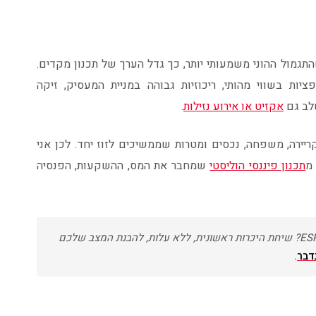
התגמול ההוני משמעותי יותר, כך גדל הערך של תכנון מקדים.
 שכדאי לעצור ולתכנן: תיק RSU ואופציות בשווי מהותי, ריכוזיות גבוהה במניית המעסיק, זיקה
שלב גם
אקזיט או אירוע נזילות
.
קריירה, משפחה, נכסים ומטרות שממשיכים לזוז יחד. לכן אני
מ
תכנון פיננסי הוליסטי
שמחבר את המס, ההשקעות, הפנסיה
שוקלים רילוקיישן ויש לכם RSU, אופציות או ESPP? שיחת היכרות ראשונית, ללא עלות, להבנת המצב שלכם
נדבר
.