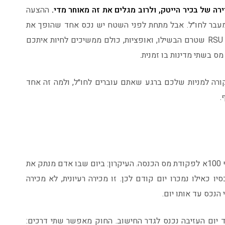
רה של בכיר הייטק, ולרוב מגלים את זה מאוחר מדי.
ההצעה
מעבר לחו״ל. אבל מתחת לפני השטח יש נכס אחד שהופך את
התמונה למורכבת, התגמול ההוני. RSU שהבשילו, RSU שטרם הבשילו, ואופציות, כולם ממשיכים לחיות איתכם
ס בשתי מדינות בו זמנית.
קורה למניות שלכם ברגע שאתם עוברים לחו״ל, ולמה זה אחד
.
הדבר הראשון שצריך להכיר נקרא מס יציאה, סעיף 100א לפקודת מס הכנסה. העיקרון: ביום שבו אדם מנתק את
 כאילו נמכרו יום קודם לכן. זו מכירה רעיונית, לא מכירה
 הנכס עד אותו יום.
צבר עד יום העזיבה נכנס לגדר החישוב. החוק מאפשר שתי דרכים: