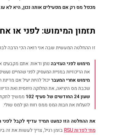
מכפל מס רק אם מפעילים אותה נכון, היא לא עו
תזמון המימוש: לפני או אח
זו ההחלטה המעשית שבה אני רואה הכי הרבה לבטים,
מימוש לפני העזיבה
את הריכוזיות במניית המעסיק לפני שהחיים נעשים 
מימוש אחרי המעבר
יכול להיות יעיל אם מדינת 
שכבת מס היציאה, את החלוקה היחסית ואת הדיווח
שעון 24 החודשים של סעיף 102
ממשיך לתקתק.
להעלות את חבות המס ממס רווח הון למס שולי.
את ההחלטה הזו כמעט תמיד עדיף לקבל לפני הע
מתי לפדות RSU
בזמן רגיל, צריך לעשות את זה ב