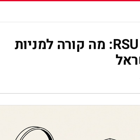
עושר
משכנתא
הרצאות לחברות הייטק
אודות
בתקשורת
תוכן פ
▾
▾
רילוקיישן ומיסוי RSU: מה קורה למניות
ראל