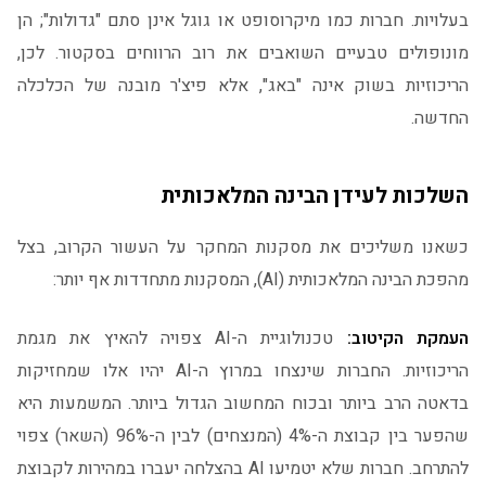
בעלויות. חברות כמו מיקרוסופט או גוגל אינן סתם "גדולות"; הן
מונופולים טבעיים השואבים את רוב הרווחים בסקטור. לכן,
הריכוזיות בשוק אינה "באג", אלא פיצ'ר מובנה של הכלכלה
החדשה.
השלכות לעידן הבינה המלאכותית
כשאנו משליכים את מסקנות המחקר על העשור הקרוב, בצל
מהפכת הבינה המלאכותית (AI), המסקנות מתחדדות אף יותר:
העמקת הקיטוב:
טכנולוגיית ה-AI צפויה להאיץ את מגמת
הריכוזיות. החברות שינצחו במרוץ ה-AI יהיו אלו שמחזיקות
בדאטה הרב ביותר ובכוח המחשוב הגדול ביותר. המשמעות היא
שהפער בין קבוצת ה-4% (המנצחים) לבין ה-96% (השאר) צפוי
להתרחב. חברות שלא יטמיעו AI בהצלחה יעברו במהירות לקבוצת