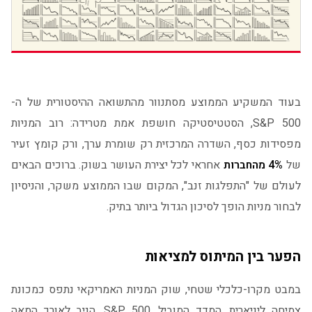
בעוד המשקיע הממוצע מסתנוור מהתשואה ההיסטורית של ה-
S&P 500, הסטטיסטיקה חושפת אמת מטרידה: רוב המניות
מפסידות כסף, השדרה המרכזית רק שומרת ערך, ורק קומץ זעיר
של
4% מהחברות
אחראי לכל יצירת העושר בשוק. ברוכים הבאים
לעולם של "התפלגות זנב", המקום שבו הממוצע משקר, והניסיון
לבחור מניות הופך לסיכון הגדול ביותר בתיק.
הפער בין המיתוס למציאות
במבט מקרו-כלכלי שטחי, שוק המניות האמריקאי נתפס כמכונת
צמיחה ליניארית. המדד המוביל, S&P 500, הניב לאורך המאה