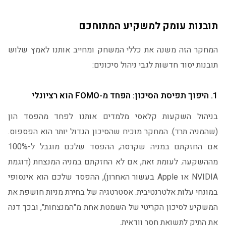
תובנות עומק למשקיע המתוחכם
המחקר הזה משנה את כללי המשחק ומחייב אותנו לאמץ שלוש
תובנות יסוד חדשות לגבי ניהול סיכונים:
1. היפוך תפיסת הסיכון: הפחד מ-FOMO הוא רציונלי
בניהול השקעות קלאסי מלמדים אותנו לפחד מהפסד הון
(שהמניה תרד). המחקר מוכיח שהסיכון הגדול יותר הוא הפספוס.
אם החזקתם במניה שקרסה, ההפסד שלכם מוגבל ל-100%
מההשקעה. לעומת זאת, אם לא החזקתם במניה המנצחת (דוגמת
NVIDIA או Apple בעשור האחרון), ההפסד שלכם הוא אינסופי
במונחי עלות אלטרנטיבית. אסטרטגיה של בחירת מניות חושפת את
המשקיע לסיכון הקריטי של השמטת אחת מ"המנצחות", ובכך דנה
את התיק לתשואת חסר וודאית.