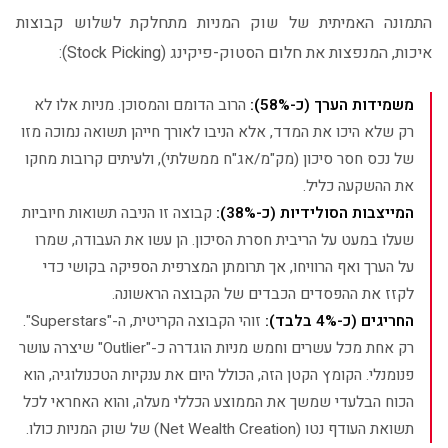
התמונה האמיתית של שוק המניות מתחלקת לשלוש קבוצות
איכות, המנפצות את חלום הסטוק-פיקינג (Stock Picking):
משמידות הערך (כ-58%):
הרוב הדומם והמסוכן. מניות אלו לא
רק שלא היכו את המדד, אלא הניבו לאורך חייהן תשואה נמוכה מזו
של נכס חסר סיכון (מק"מ/אג"ח ממשלתי), ולעיתים קרובות מחקו
את ההשקעה כליל.
המייצבות הסולידיות (כ-38%):
קבוצה זו הניבה תשואות חיוביות
שעלו במעט על הריבית חסרת הסיכון. הן עשו את העבודה, שמרו
על הערך ואף הרוויחו, אך תרומתן המצרפית הספיקה בקושי כדי
לקזז את ההפסדים הכבדים של הקבוצה הראשונה.
החריגים (כ-4% בלבד):
זוהי הקבוצה הקריטית, ה-"Superstars".
רק אחת מכל עשרים וחמש מניות הוגדרה כ-"Outlier" שיצרה עושר
פנומנלי. הקומץ הקטן הזה, הכולל היום את ענקיות הטכנולוגיה, הוא
הכוח הבלעדי שמשך את הממוצע הכללי מעלה, והוא האחראי לכל
תשואת העודף נטו (Net Wealth Creation) של שוק המניות כולו.