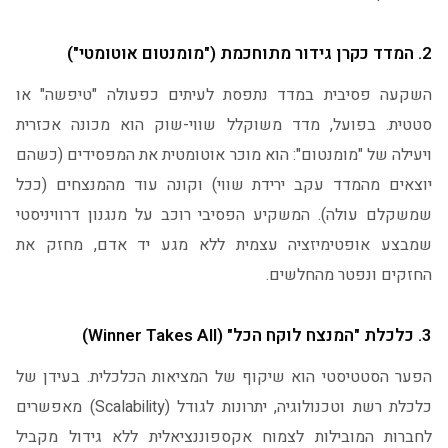
2. המדד כקרן גידור מתוחכמת ("מומנטום אוטומטי")
השקעה פסיבית במדד נתפסת לעיתים כפעולה "טיפשה" או
סטטית. בפועל, מדד משוקלל שווי-שוק הוא מכונה אכזרית
ויעילה של "מומנטום": הוא מוכר אוטומטית את המפסידים (כשהם
יוצאים מהמדד עקב ירידת שווי) וקונה עוד מהמנצחים (ככל
שמשקלם עולה). המשקיע הפסיבי רוכב על מנגנון דרוויניסטי
שמבצע אופטימיזציה עצמית ללא מגע יד אדם, מחזק את
החזקים ונפטר מהחלשים.
3. כלכלת "המנצח לוקח הכל" (Winner Takes All)
הפער הסטטיסטי הוא שיקוף של המציאות הכלכלית. בעידן של
כלכלת רשת וטכנולוגיה, יתרונות לגודל (Scalability) מאפשרים
לחברות המובילות לצמוח אקספוננציאלית ללא גידול מקביל