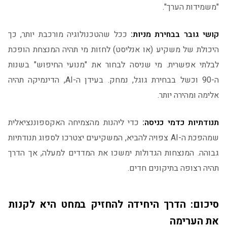
"משמידות הערך".
קושי גובר בבחירת מניות:
ככל שהטכנולוגיה מורכבת יותר, כך
היכולת של משקיע (או אנליסט) לחזות מי תהיה המנצחת הופכת
לבלתי אפשרית. מי שניסה לבחור את "מנועי החיפוש" בשנות
ה-90 וכשל בבחירת גוגל, נמחק. בעידן ה-AI, הדינמיקה תהיה
אלימה ומהירה יותר.
תנודתיות כדמי כניסה:
כדי ליהנות מהצמיחה האקספוננציאלית
שמהפכת ה-AI צפויה להביא, המשקיעים יצטרכו לספוג תנודתיות
גבוהה. המנצחות הגדולות ימשכו את המדדים למעלה, אך הדרך
תהיה רצופה בתיקונים חדים.
סיכום: הדרך היחידה להחזיק במחט היא לקנות
את הערימה