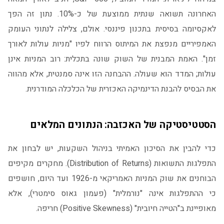
האחרונה תשואה שנתית ממוצעת של כ-10%. נתון זה הפך
לאקסיומה בסיסית בתכנון פיננסי. אולם, צלילה לנתוני העומק
האמפיריים מנפצת את המיתוס הרווח לפיו "מניות עולות לאורך
זמן". האמת המבנית של השוק שונה בתכלית: רוב המניות אינן
עולות; המדד הוא שעולה. ההבחנה הזו אינה סמנטית, אלא מהווה
את הבסיס להבנת הדינמיקה האכזרית של הכלכלה המודרנית.
הסטטיסטיקה של האכזבה: הנתונים המלאים
כדי להבין את הסיכון האמיתי בניהול השקעות, יש לבחון את
התפלגות התשואות (Distribution of Returns). מחקרים מקיפים
הבוחנים את שוק המניות האמריקאי מ-1926 ועד היום, חושפים
כי ההתפלגות אינה "נורמלית" (פעמון גאוס סימטרי), אלא
מאופיינת ב"הטייה חיובית" (Positive Skewness) חריפה.