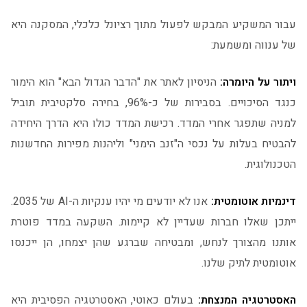
עבור המשקיע המבקש לפעול מתוך רציונל כלכלי, המסקנה היא
של ענווה ומשמעת:
ויתור על היומרה:
הניסיון לאתר את "הדבר הגדול הבא" הוא הימור
כנגד הסיכויים. בסבירות של כ-96%, בחירה סלקטיבית תוביל
למניה שתפגר אחרי המדד. רכישת המדד כולו היא הדרך היחידה
להבטיח בעלות על נכסי ה"זנב הימני" וליהנות מפירות החדשנות
הטכנולוגית.
דינמיות אוטומטית:
אנו לא יודעים מי יהיו ענקיות ה-AI של 2035.
ייתכן שאלו חברות שעדיין לא קיימות. השקעה במדד פוטרת
אותנו מהצורך לנחש, ומבטיחה שברגע שהן יצמחו, הן ייכנסו
אוטומטית לתיק שלנו.
האסטרטגיה המנצחת:
בעולם כאוטי, האסטרטגיה הפסיבית היא