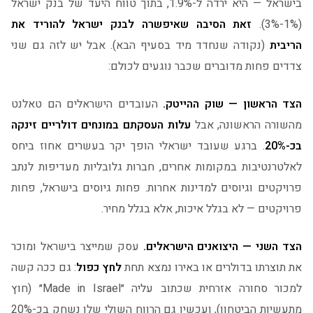
בישראל — היא ירדה ל-1.9%, בתוך טווח היעד של בנק ישראל
(1%-3%).
זאת הסיבה שאיפשרה לבנק ישראל להוריד את
הריבית
(נקודה שנחדד מיד בסעיף הבא). אבל יש לזה גם שני
צדדים פחות מדוברים שכבר נוגעים לכולם:
הצד הראשון — שוק ההייטק.
העובדים הישראלים הם טאלנט
מהשורה הראשונה, אבל
עלות העסקתם במונחים דולריים זינקה
בכ-20%
. ברגע שעובד ישראלי הופך יקר בעשרים אחוז ביחס
לאלטרנטיבות במקומות אחרים, חברות גלובליות מעדיפות לנתב
פרויקטים וגיוסים למדינות אחרות. פחות גיוסים בישראל, פחות
פרויקטים — לא בגלל איכות, אלא בגלל מחיר.
הצד השני — היצואנים הישראלים.
עסק שמייצר בישראל ומוכר
את תוצרתו בדולרים או באירו נמצא תחת
לחץ כפול
: גם ככה קשה
למכור סחורה אזרחית שכתוב עליה ״Made in Israel״ (חוץ
מתעשיות הביטחון), ועכשיו גם הרווח השולי שלו נשחק בכ-20%