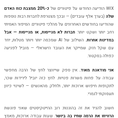
WIX הודיעה החודש על פיטורים של
כ-20% ממצבת כוח האדם
שלה
(בערך אלף עובדים) — ובכך מצטרפת לחברות רבות נוספות
שהודיעו בחודשים האחרונים על מהלכי פיטורים. הסיפור האמיתי
רחב יותר ושקט יותר:
חברות לא מגייסות, או מגייסות — אבל
במדינות אחרות.
השילוב של AI שמכסה יותר ויותר מטלות, יחד
עם שקל חזק שמייקר את העובד הישראלי — מוביל לפגיעה
כפולה בסקטור.
אני מודאגת מאוד.
אין ספק שייווצר לחץ של הרבה מחפשי
עבודה על פחות משרות פנויות. לחץ כזה יוביל לירידות שכר,
לתקופות חיפוש ארוכות יותר, ולחלק מהאנשים — לשינוי כיוון
תעסוקתי לגמרי.
חשוב להגיד את זה בהוגנות: רוב ההייטקיסטים שאני פוגשת
הרוויחו את הרמה שחיו בה ביושר
. שעות עבודה ארוכות, מאמץ