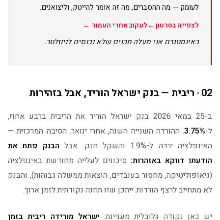
לעומק — מה ההסברים, מה זה אומר להייטק, וליצואנים.
לצפייה בסרטון ←
לעקוב אחרי העמוד ←
באינסטגרם אני מעלה תכנים שלא נכנסים לניוזלטר.
02 · ריבית — בנק ישראל הוריד, אבל בזהירות
ב-25 במאי 2026 בנק ישראל הוריד את הריבית ברבע אחוז,
ל-
3.75%
. ההורדה השנייה השנה, אחרי ינואר. הסיבה המרכזית —
האינפלציה ירדה ל-1.9% והשקל חזק. אבל
הבנק פתח את
הודעתו דווקא באזהרות:
סיכונים לעלייה מחודשת באינפלציה
(גיאופוליטיקה, מחסור בעובדים, הוצאות ממשלה גבוהות), והבנק
לא מתחייב לרצף הורדות. ייתכן שזו תחנה נקודתית לזמן ארוך.
יש כאן נקודה גלובלית מעניינת:
ישראל מורידה ריבית בזמן