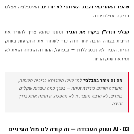
שהפד האמריקאי והבנק האירופי לא יורדים.
האינפלציה אצלם
דביקה, אצלנו ירדה.
קבלני הנדל״ן ביקרו את הנגיד
וטענו שהוא צריך להוריד את
הריבית בצורה הרבה יותר חדה כדי לשחרר את התקיעות בשוק
הדיור. הנגיד לא נכנע ללחץ — ובפועל, ההורדה הזניחה הזאת לא
תזיז את שוק הדיור.
מה זה אומר בתכלס?
למי שיש משכנתא בריבית משתנה,
ההורדה תורגש כירידה זניחה — בערך כמה עשרות שקלים
בחודש, לא הרבה מעבר. זו לא מהפכה. זו תחנה אחת בדרך
זהירה.
03 · AI ושוק העבודה — זה קורה לנו מול העיניים