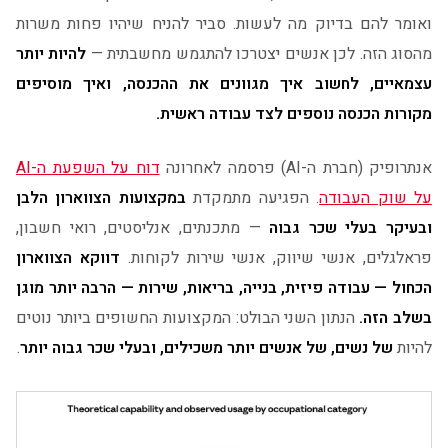
ואומר להם בדיוק מה לעשות. סביר להניח שיהיו פחות משרות
מהסוג הזה. לכן אנשים יצטרכו להתגמש מחשבתית —
להיות יותר
עצמאיים, לחשוב איך מגוונים את ההכנסה, ואיך מוסיפים
מקורות הכנסה נוספים לצד עבודה ראשית.
אנתרופיק (חברת ה-AI) פרסמה לאחרונה
דוח על השפעת ה-AI
על שוק העבודה
. הפגיעה מתמקדת
במקצועות הצווארון הלבן
ובעיקר בעלי שכר גבוה
— מתכנתים, אנליסטים, רואי חשבון,
פראלגלים, אנשי שיווק, אנשי שירות לקוחות.
דווקא הצווארון
הכחול — עבודה פיזית, בנייה, בריאות, שירות — הרבה יותר מוגן
בשלב הזה.
הנתון השני הבולט: המקצועות החשופים ביותר נוטים
להיות
של נשים, של אנשים יותר משכילים, ובעלי שכר גבוה יותר
.