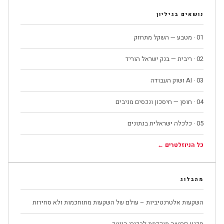
נושאים בגיליון
01 · מטבע — השקל מתחזק
02 · ריבית — בנק ישראל הוריד
03 · AI ושוק העבודה
04 · חוסן — חיסכון ונכסים מניבים
05 · כלכלה ישראלית בנתונים
כל הניוזלטרים ←
מהבלוג
השקעות אלטרנטיביות – עולם של השקעות מתוחכמות ולא סחירות
תכנון פרישה מוקדמת לבכירי הייטק