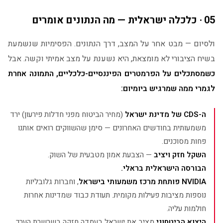
05 · כלכלה ישראלית — מה הנתונים אומרים
ולסיום — מבט אחר על המצב, דרך הנתונים. הפסימיות שנשמעת
בשיח הציבורי לא מומצאת, היא נשענת על מצב אמיתי וקשה. אבל
כשמסתכלים על הפרמטרים הפיננסיים-כלכליים, התמונה אחרת
לגמרי ממה שמרגיש ביומיום:
ה-CDS של מדינת ישראל
(מחיר הביטוח מפני חדלות פירעון) ירד
משמעותית בחודשים האחרונים — סימן שהשווקים רואים אותנו
פחות מסוכנים.
השקל חזק ויציב
— הצבעת אמון מטבעית של השוק.
הבורסה הישראלית בראלי.
NVIDIA פותחת מרכז משמעותי בישראל
, וחברות גלובליות
נוספות מציבות פעילות מקומית. תעודת כבוד שמדינות אחרות
חולמות עליה.
היצוא הביטחוני
מציב את ישראל בעמדה חזקה בשרשרת הערך