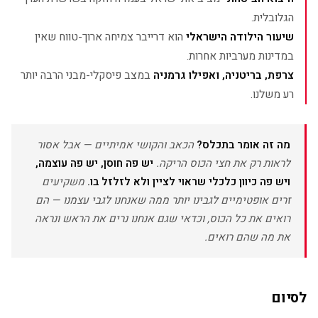
הגלובלית.
שיעור הילודה הישראלי
הוא דרייבר צמיחה ארוך-טווח שאין
במדינות מערביות אחרות.
צרפת, בריטניה, ואפילו גרמניה
במצב פיסקלי-מבני הרבה יותר
רע משלנו.
מה זה אומר בתכלס?
הכאב והקושי אמיתיים — אבל אסור
לראות רק את חצי הכוס הריקה.
יש פה חוסן, יש פה עוצמה,
ויש פה כיוון כלכלי שראוי לציין ולא לזלזל בו.
משקיעים
זרים אופטימיים לגבינו יותר ממה שאנחנו לגבי עצמנו — הם
רואים את כל הכוס, וכדאי שגם אנחנו נרים את הראש ונראה
את מה שהם רואים.
לסיום