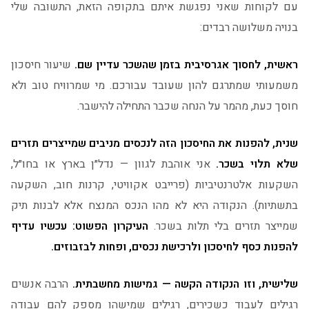
עם לקוחות שאני נפגשת איתם בתקופה הזאת, התשובה שלי
בנויה משלושה רבדים:
ראשית, לחסוך אגרסיבית בזמן שהשכר עדיין שם.
שיעור חיסכון
משמעותי שמתרגם להון שעובד עבורכם. מי שמרוויח טוב ולא
חוסך כעת, מהמר על הנחה שכבר התחילה להישבר.
שנית, להפנות את החיסכון הזה לנכסים מניבים שמייצרים תזרים
שלא תלוי בשכר.
אני אוהבת לגוון — נדל״ן בארץ או בחו״ל,
השקעות אלטרנטיביות (פרייבט אקוויטי, קרנות חוב, השקעה
בתשתיות). הנקודה היא לא מהו הנכס המנצח אלא לבנות תיק
שמייצר תזרים בלי תלות בשכר.
העיקרון הפשוט: עכשיו עדיף
להפנות כסף לחיסכון ולרכישת נכסים, ופחות לבזבוזים.
שלישית, וזו הנקודה הקשה — גמישות מחשבתית.
הרבה אנשים
רגילים לעבוד כשכירים, רגילים שמישהו מספק להם עבודה