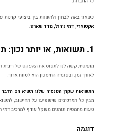
כל החברות.
כשאני באה לבחון ולהשוות בין ביצועי קרנות פנסיה אני מסתכ
אקטוארי, דמי ניהול, מדד שארפ
.
1. תשואות, או יותר נכון: תשואות לאורך זמן
מתמטית קשה לנו לתפוס את האפקט של ריבית דר
לאורך זמן. ובפנסיה החיסכון הוא לטווח ארוך.
התשואות שקרן הפנסיה שלנו תשיא הם הדבר ה
מבין כל המרכיבים שישפיעו על החישוב, לתשוא
טעות מתמטית ונותנים משקל עודף למרכיב דמי ה
דוגמה