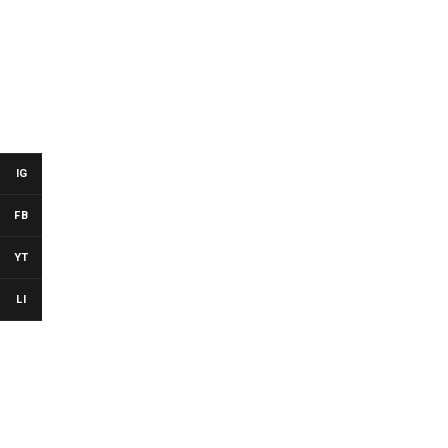
IG
FB
YT
LI