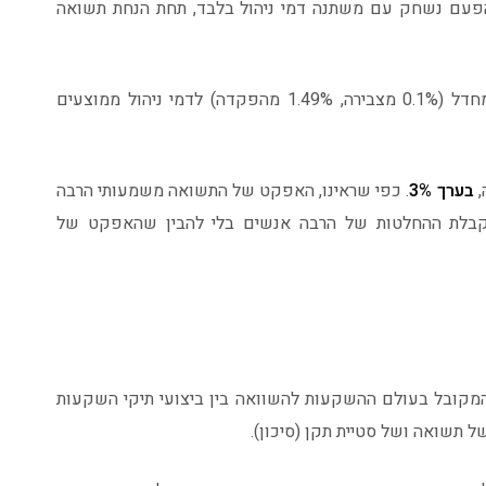
עם אותה דוגמה של אותו שכיר בן 41, והפעם נשחק עם משתנה דמי ניהול בלבד, תחת הנחת תשואה
בהשוואה בין דמי ניהול של קרן פנסיה ברירת מחדל (0.1% מצבירה, 1.49% מהפקדה) לדמי ניהול ממוצעים
,
בערך 3%
. כפי שראינו, האפקט של התשואה משמעותי הרבה
 בקבלת ההחלטות של הרבה אנשים בלי להבין שהאפקט של
קובל בעולם ההשקעות להשוואה בין ביצועי תיקי השקעות
ל תשואה ושל סטיית תקן (סיכון).