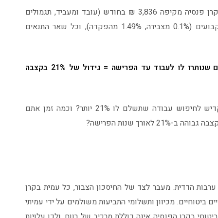
שכיר בן 41, עם שכר של 20,739 ₪, מפקיד לקרן פנסיה מקיפה 3,836 ₪ בחודש (עובד ומעביד, תגמולים
ופיצויים). לצורך הדוגמה, דמי הניהול נשארים קבועים (0.1% מצבירה, 1.49% מהפקדה), וכל שאר התנאים
הבדל של 1% בתשואת הקרן על פני 26 השנים שנותרו לו לעבוד עד הפרישה = גידול של 21% בקצבה
כמה זמן האני העכשווי שלכם היה מסכים להקדיש לחיפוש עבודה שתשלם לו 21% יותר? וכמה זמן אתם
לאורך שנות הפרישה?
רבות הדדית. מעבר לצד של החיסכון הצבור, כל עמית בקרן
ביטוחיים. מכיוון ותשלומי התביעות משולמים על ידי עמיתי
יטוחי בקרן הפנסיה אינה כוללת מרכיב של רווח, ולכן עלויות