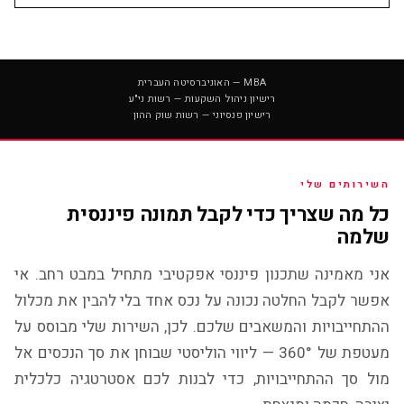
MBA — האוניברסיטה העברית
רישיון ניהול השקעות — רשות ני"ע
רישיון פנסיוני — רשות שוק ההון
השירותים שלי
כל מה שצריך כדי לקבל תמונה פיננסית
שלמה
אני מאמינה שתכנון פיננסי אפקטיבי מתחיל במבט רחב. אי
אפשר לקבל החלטה נכונה על נכס אחד בלי להבין את מכלול
ההתחייבויות והמשאבים שלכם. לכן, השירות שלי מבוסס על
מעטפת של 360° — ליווי הוליסטי שבוחן את סך הנכסים אל
מול סך ההתחייבויות, כדי לבנות לכם אסטרטגיה כלכלית