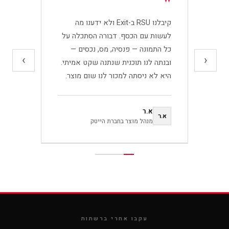
קיבלנו
RSU
ב-
Exit
ולא ידענו מה
לעשות עם הכסף. דבורה הסתכלה על
כל התמונה — פנסיה, מס, נכסים —
›
‹
ובנתה לנו תוכנית שנתנה שקט אמיתי.
היא לא ניסתה למכור לנו שום מוצר.
א.ר
א.ר
מנהל מוצר בחברת הייטק
עקבו אחרי ברשתות