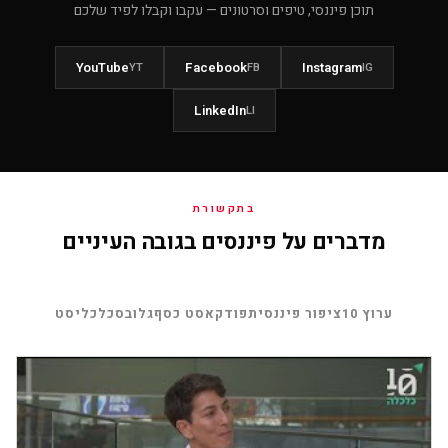
תוכן פיננסי, טיפים וסרטונים — עקבו וקבלו לפיד שלכם
YouTube
Facebook
Instagram
YT
FB
IG
LinkedIn
LI
בתקשורת
מדברים על פיננסים בגובה העיניים
ערוץ 10
ציפור פיננסית
פודקאסט כסף
גלובס
כלכליסט