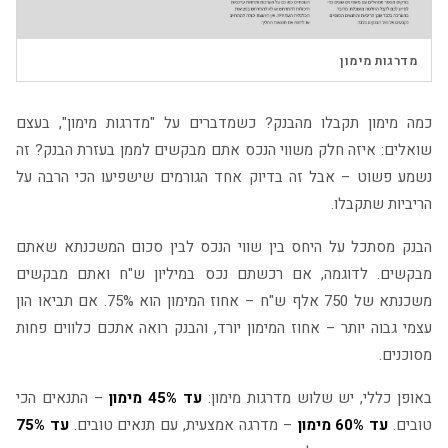
▶
מדרגות מימון
כמה מימון תקבלו מהבנק? כשמדברים על "מדרגות מימון", בעצם
שואלים: איזה חלק משווי הנכס אתם מבקשים לממן בעזרת הבנק? זה
נשמע פשוט – אבל זה בדיוק אחד הגורמים שישפיעו הכי הרבה על
הריביות שתקבלו.
הבנק מסתכל על היחס בין שווי הנכס לבין סכום המשכנתא שאתם
מבקשים. לדוגמה, אם רכשתם נכס במיליון ש"ח ואתם מבקשים
משכנתא של 750 אלף ש"ח – אחוז המימון הוא 75%. אם תביאו הון
עצמי גבוה יותר – אחוז המימון יורד, והבנק רואה אתכם כלווים פחות
מסוכנים.
באופן כללי, יש שלוש מדרגות מימון:
עד 45% מימון
– התנאים הכי
טובים.
עד 60% מימון
– מדרגה אמצעית, עם תנאים טובים.
עד 75%