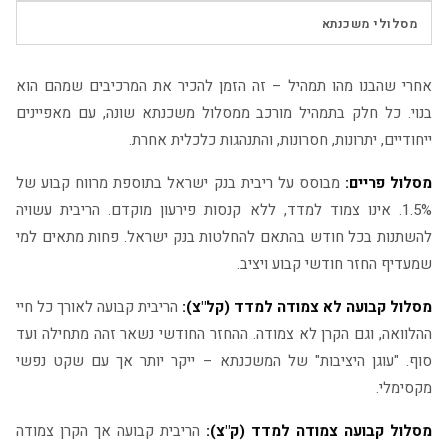
▶
מסלולי משכנתא
אחרי שהבנו מהו תמהיל – זה הזמן להכיר את המרכיבים שמהם הוא
בנוי. כל חלק בתמהיל מורכב ממסלול משכנתא שונה, עם מאפיינים
ייחודיים, יתרונות, חסרונות, והתנהגות כלכלית אחרת.
מסלול פריים:
מבוסס על ריבית בנק ישראל בתוספת מרווח קבוע של
1.5%. אינו צמוד למדד, ללא קנסות פירעון מוקדם. הריבית עשויה
להשתנות בכל חודש בהתאם להחלטות בנק ישראל. פחות מתאים למי
שמעדיף החזר חודשי קבוע ויציב.
מסלול קבועה לא צמודה למדד (קל"צ):
הריבית קבועה לאורך כל חיי
ההלוואה, וגם הקרן לא צמודה. ההחזר החודשי נשאר זהה מתחילה ועד
סוף. "עוגן היציבות" של המשכנתא – ייקר יותר אך עם שקט נפשי
מקסימלי.
מסלול קבועה צמודה למדד (ק"צ):
הריבית קבועה אך הקרן צמודה