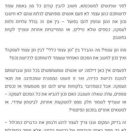
לפני שניגשים למשכנתא, חשוב להבין קודם כל מה באמת עומד
לרשותכם כהון עצמי. לא פעם אנשים מופתעים לגלות שהם לא חישבו
נכון את ההון שזמין להם בפועל – בין אם זה בגלל עלויות נלוות
לעסקה, כספים שלא נזילים, או התחייבויות אחרות שצריך לקחת
בחשבון.
מהו הון עצמי? מה ההבדל בין "הון עצמי כללי" לבין הון עצמי לעסקה?
ואיך נכון לחשב את הסכום האמיתי שעומד לרשותכם לרכישת נכס?
לפעמים אין כאן דילמה: יש אנשים שמשתמשים בכל ההון שברשותם
לטובת רכישת הדירה, ואז זו פשוט המסגרת שמכתיבה את תנאי
העסקה. אבל כשמדובר בלקוחות שיש להם הון משמעותי או נכסים
נוספים, עולה שאלה חשובה: האם נכון להביא את כל הסכום לעסקה –
או שעדיף לשמור חלק ממנו להשקעות אחרות, לביטחון עתידי, או
לנושאים אחרים בתכנון הפיננסי?
זה בדיוק המקום שבו צריך לעצור לרגע ולבחון את הדברים כמכלול –
לא רק מתוך ראייה נקודתית של רכישת הדירה, אלא מתוך הסתכלות