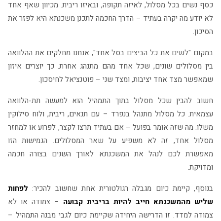
כסף נשים בכל מסלול, לאיזה תקופה, ובאיזו ריבית. מכיוון שאף אחד
לא יודע מה יקרה בעתיד – הדרך החכמה לתכנן משכנתא היא לפזר את
הסיכון.
במקום "לשים את כל הביצים בסל אחד", אנחנו מחלקים את ההלוואה
בין מסלולים שונים, שכל אחד מהם מתנהג אחרת. כך יוצרים איזון
שמאפשר מצד אחד יציבות, ומצד שני – פוטנציאל לחיסכון.
חשוב להבין שכל מסלול בתוך התמהיל הוא למעשה תת-הלוואה
עצמאית. כל מסלול מתנהל בנפרד – עם תנאים, ריבית, ולוח סילוקין
משלו. מה שזה אומר בפועל – אם בעתיד תרצו לקצר, לפרוע או למחזר
מסלול אחד, זה לא משפיע על שאר המסלולים. הגמישות הזו
מאפשרת לכם לנהל את המשכנתא לאורך השנים בצורה חכמה
ומדויקת.
בנוסף, קיימת כיום מגבלה רגולטורית אחת שחשוב להכיר:
לפחות
שליש מהמשכנתא חייב להיות בריבית קבועה
– צמודה או לא
צמודה למדד. זו הדרישה היחידה שקיימת כיום לגבי מבנה התמהיל –