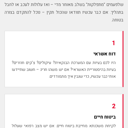
שלפעמים "מתפלקות" בשלב מאוחר מדי – ואז עלולות לעכב או לחבל
בתהליך. אם כבר עכשיו תוודאו שהכול תקין – נוכל להתקדם בצורה
בטוחה.
1
דוח אשראי
היו לכם בעיות עם המערכת הבנקאית? עיקולים? צ'קים חוזרים?
בעיות בהיסטוריית האשראי? אם יש משהו חריג – חשוב שתיידעו
אותי כבר עכשיו, כדי שנבין איך מתמודדים.
2
ביטוח חיים
לקיחת משכנתא מחייבת ביטוח חיים. אם יש מצב רפואי שעלול