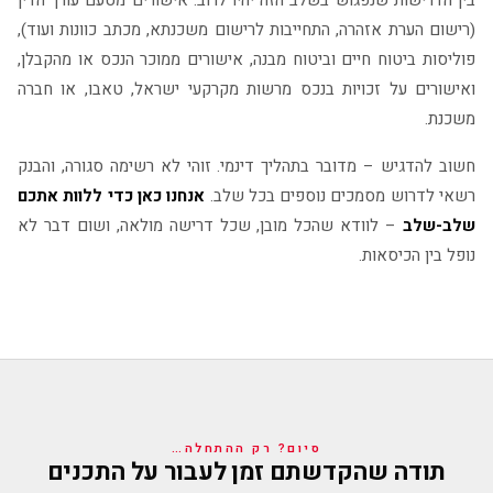
בין הדרישות שנפגוש בשלב הזה יהיו לרוב: אישורים מטעם עורך הדין
(רישום הערת אזהרה, התחייבות לרישום משכנתא, מכתב כוונות ועוד),
פוליסות ביטוח חיים וביטוח מבנה, אישורים ממוכר הנכס או מהקבלן,
ואישורים על זכויות בנכס מרשות מקרקעי ישראל, טאבו, או חברה
משכנת.
חשוב להדגיש – מדובר בתהליך דינמי. זוהי לא רשימה סגורה, והבנק
רשאי לדרוש מסמכים נוספים בכל שלב.
אנחנו כאן כדי ללוות אתכם
שלב-שלב
– לוודא שהכל מובן, שכל דרישה מולאה, ושום דבר לא
נופל בין הכיסאות.
סיום? רק ההתחלה…
תודה שהקדשתם זמן לעבור על התכנים