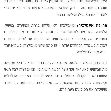
האינפלציה של בנק ישראל עומד על בין 1% ל-3% בשנה. כאשר המדד
חורג מהטווח הזה – בנק ישראל יתערב באמצעות שינוי הריבית, כדי
להחזיר את האינפלציה ליעד הרצוי.
מה זה אינפלציה?
אינפלציה היא עלייה ברמת המחירים במשק.
הלשכה המרכזית לסטטיסטיקה בוחנת מדי חודש את השינויים
במחירים של מאות מוצרים ושירותים שמרכיבים את "מדד המחירים
לצרכן". כשמדד המחירים עולה – זה סימן שיש אינפלציה. כשהוא יורד
– זה סימן לדיפלציה.
ריבית גבוהה אמורה להאט את קצב עליית המחירים – כי היא מקטינה
את הביקוש לאשראי. וכך נוצר הקשר הישיר בין האינפלציה לבין תנאי
המשכנתא שתקבלו בפועל. הבנה בסיסית של הסביבה הכלכלית
מאפשרת לכם לקחת משכנתא שמתאימה לכם היום, ומנהלת בצורה
מושכלת את הסיכונים העתידיים.